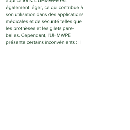
applications. L'UHMWPE est
également léger, ce qui contribue à
son utilisation dans des applications
médicales et de sécurité telles que
les prothèses et les gilets pare-
balles. Cependant, l'UHMWPE
présente certains inconvénients : il
est difficile à traiter et à usiner en
raison de son poids moléculaire
élevé, ce qui peut rendre la
fabrication plus complexe et
coûteuse. De plus, il peut être sujet à
la déformation sous une pression
extrême et peut ne pas performer
aussi bien à des températures
élevées par rapport à d'autres
matériaux comme le métal ou des
polymères spécialisés. Malgré ces
limitations, l'UHMWPE reste un