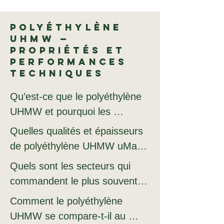
Polyéthylène
UHMW —
Propriétés et
performances
techniques
Qu’est-ce que le polyéthylène 
UHMW et pourquoi les 
ingénieurs et les fabricants le 
Quelles qualités et épaisseurs 
commandent-ils chez uMake ?

de polyéthylène UHMW uMake 
propose-t-il en stock ?

Quels sont les secteurs qui 
Le polyéthylène UHMW est 
commandent le plus souvent 
apprécié pour sa résistance à 
uMake propose du 
du polyéthylène UHMW chez 
Comment le polyéthylène 
l’abrasion supérieure à celle de 
polyéthylène UHMW en 
uMake ?

UHMW se compare-t-il au 
tous les plastiques techniques 
épaisseurs allant de 6 mm à 