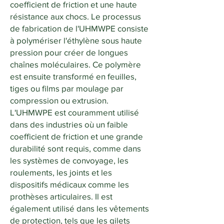
Contactez quoting@umake.ca 
coefficient de friction et une haute
d’approvisionnement et 
résistance aux chocs. Le processus
pour déterminer la qualité la 
d’élimination des matériaux 
de fabrication de l'UHMWPE consiste
plus adaptée à votre 
à polymériser l'éthylène sous haute
pour votre application.
environnement.
pression pour créer de longues
chaînes moléculaires. Ce polymère
est ensuite transformé en feuilles,
tiges ou films par moulage par
compression ou extrusion.
L'UHMWPE est couramment utilisé
dans des industries où un faible
coefficient de friction et une grande
durabilité sont requis, comme dans
les systèmes de convoyage, les
roulements, les joints et les
dispositifs médicaux comme les
prothèses articulaires. Il est
également utilisé dans les vêtements
de protection, tels que les gilets