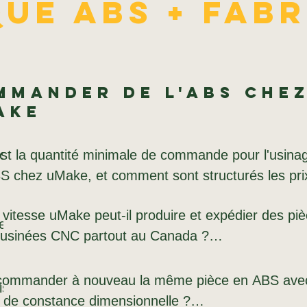
ue ABS + Fab
ar
mmander de l'ABS che
ake
on de 
st la quantité minimale de commande pour l'usinag
 chez uMake, et comment sont structurés les prix
 vitesse uMake peut-il produire et expédier des piè
ication 
a pas de quantité minimale de commande : un panne
 et les 
usinées CNC partout au Canada ?

livré avec le même délai de livraison et la même qu
ité en 
 cents. La tarification est transparente : vous payez
t en stock à l’usine uMake de Montréal. La product
sation 
 (surface de la plaque utilisée) et le temps d'usina
 commander à nouveau la même pièce en ABS avec
totype 
ent-ils 
ée le jour même de la confirmation du paiement. 
 de 
timètre de parcours d'outil et par opération de cavit
 de constance dimensionnelle ?

lée par 