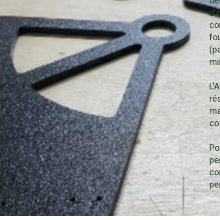
dé
d'
co
fo
(p
mi
L'
ré
ma
co
Po
pe
co
pe