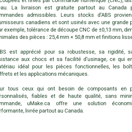
coupées et finies par commande numérique (CNC), lase
eau. La livraison est gratuite partout au Canada 
mmandes admissibles. Leurs stocks d'ABS provie
urnisseurs canadiens et sont usinés avec une grande p
ar exemple, tolérance de découpe CNC de ±0,13 mm, di
nimales des pièces : 25,4 mm × 50,8 mm et finitions liss
ABS est apprécié pour sa robustesse, sa rigidité, 
sistance aux chocs et sa facilité d'usinage, ce qui e
tériau idéal pour les pièces fonctionnelles, les boît
ffrets et les applications mécaniques.
ur tous ceux qui ont besoin de composants en p
rsonnalisés, fiables et de haute qualité, sans mi
mmande, uMake.ca offre une solution économ
rformante, livrée partout au Canada.