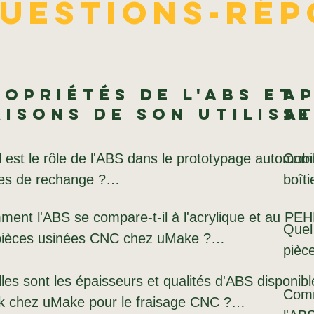
Questions-rép
ropriétés de l'ABS et
Ap
aisons de son utilisa
se
 est le rôle de l'ABS dans le prototypage automobile
Comme
es de rechange ?

boîti
ent l'ABS se compare-t-il à l'acrylique et au PEH
ingénieurs automobiles utilisent l'ABS lorsqu'un pro
Les b
Quel 
pièces usinées CNC chez uMake ?

 reproduire fidèlement la géométrie d'une pièce mou
de l'
pièc
ction (épaisseurs de paroi, nervures, encoches) sans
(rési
rylique offre une transparence optique, mais se fis
les sont les épaisseurs et qualités d'ABS disponibl
tillage ni délais de livraison. L'ABS usiné CNC perm
versi
Les i
Comme
fet des chocs. Le PEHD excelle en résistance chimi
k chez uMake pour le fraisage CNC ?

dation de la forme, de l'ajustement et de la fonction 
de p
doit