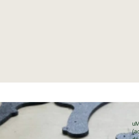
uM
(a