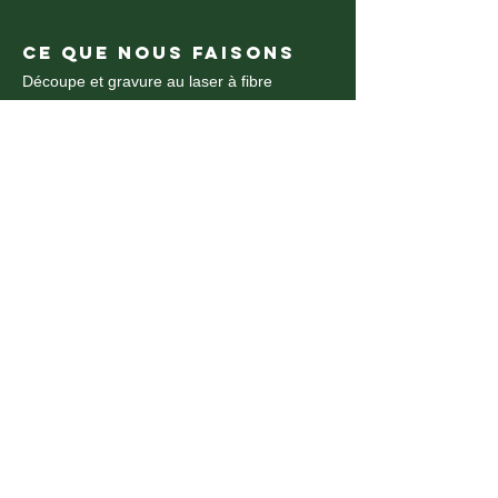
CE QUE NOUS FAISONS
Découpe et gravure au laser à fibre
Découpe et gravure au laser CO2
découpe et gravure au laser CO2
Découpe au jet d'eau
Découpe Jet d'eau
Routeur CNC
Fabrication de plastique
Pliage du métal
Cintrage de métal CNC
Impression UV
CE QUE NOUS FAISONS
Assemblage et installation
Découpe laser acrylique
Découpe laser des métaux
Découpe Laser Montréal