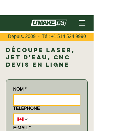
English
Depuis. 2009 - Tél:
+1 514 524 9990
Découpe laser,
jet d'eau, CNC
Devis en ligne
NOM
*
TÉLÉPHONE
E-MAIL
*