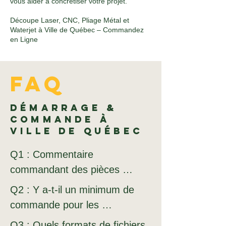
vous aider à concrétiser votre projet.
Découpe Laser, CNC, Pliage Métal et
Waterjet à Ville de Québec – Commandez
en Ligne
FAQ
Démarrage &
commande à
Ville de Québec
Q1 : Commentaire 
commandant des pièces 
découpées 

Q2 : Y a-t-il un minimum de 
au laser à Ville de Québec 
commande pour les 

avec uMake.ca ?

clients à Ville de Québec ?

Q3 : Quels formats de fichiers 