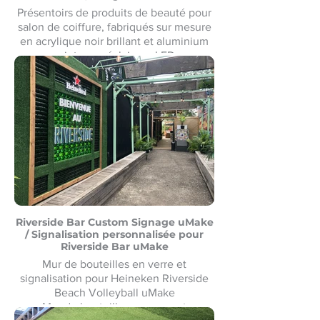
Présentoirs de produits de beauté pour
salon de coiffure, fabriqués sur mesure
en acrylique noir brillant et aluminium
peint avec éclairage LED.
Présentoirs de produits de beauté pour
salon de coiffure Fabriqué sur mesure
en acrylique noir brillant et aluminium
peint avec éclairage LED
Riverside Bar Custom Signage uMake
/ Signalisation personnalisée pour
Riverside Bar uMake
Mur de bouteilles en verre et
signalisation pour Heineken Riverside
Beach Volleyball uMake
Mur de bouteilles en verre et