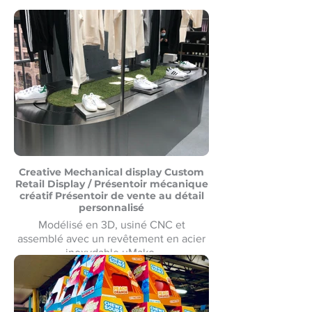
Tapis d'hiver Waterjet Cut logo pour
personnalisé bâtiment commercial
uMake Montréal
Creative Mechanical display Custom
Retail Display / Présentoir mécanique
créatif Présentoir de vente au détail
personnalisé
Modélisé en 3D, usiné CNC et
assemblé avec un revêtement en acier
inoxydable uMake
Modélisé en 3D, usiné CNC et
assemblé avec revêtement en acier
inoxydable uMake MontréalMontreal