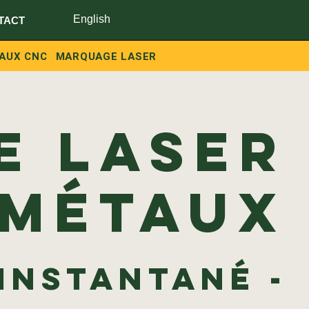
English
TACT
TAUX CNC
MARQUAGE LASER
e laser
 métaux
 instantané -