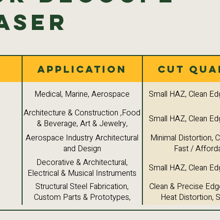
aser
Application
Cut Qua
Medical, Marine, Aerospace
Small HAZ, Clean Ed
Architecture & Construction ,Food
Small HAZ, Clean Ed
& Beverage, Art & Jewelry,
Industrial Components
Aerospace Industry Architectural
Minimal Distortion, 
and Design
Fast / Afford
Decorative & Architectural,
Small HAZ, Clean Ed
Electrical & Musical Instruments
Structural Steel Fabrication,
Clean & Precise Edg
Custom Parts & Prototypes,
Heat Distortion,
Machine Components
Versatility