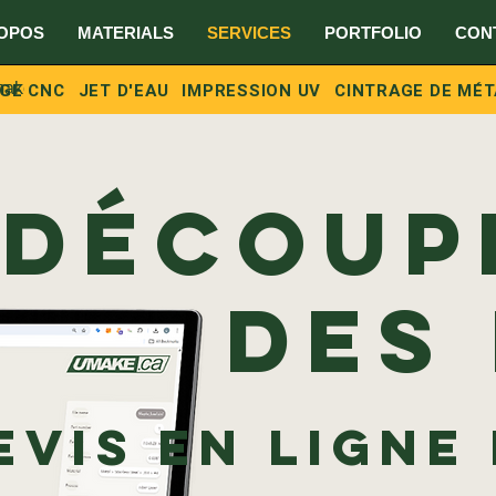
OPOS
MATERIALS
SERVICES
PORTFOLIO
CON
ake.ca
GE CNC
JET D'EAU
IMPRESSION UV
CINTRAGE DE MÉ
Découp
des
evis en ligne