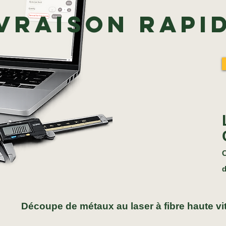
ivraison rapi
C
d
Découpe de métaux au laser à fibre haute vit