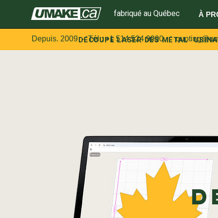
fabriqué au Québec
À PR
Depuis. 2009 - Tél :
DÉCOUPE LASER DES MÉTAL
+1 514 524 9990
quoting@um
USINA
D