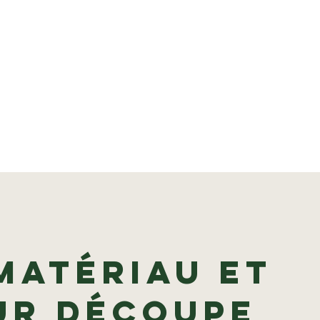
matériau et
ur Découpe