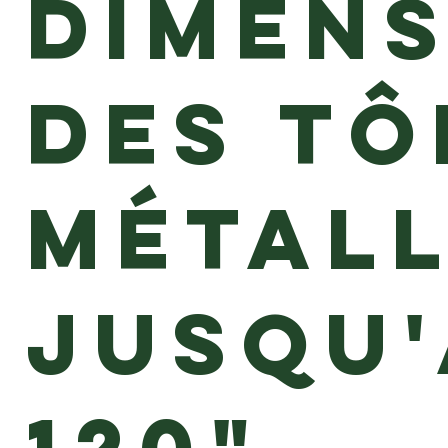
Dimens
des tô
métall
jusqu'