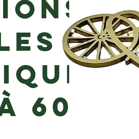
ions
les
iques
à 60" x