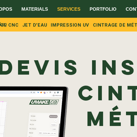
OPOS
MATERIALS
SERVICES
PORTFOLIO
CON
ke.ca
AGE CNC
JET D'EAU
IMPRESSION UV
CINTRAGE DE MÉ
Devis in
Cin
mé