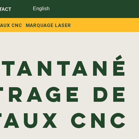
English
TACT
TAUX CNC
MARQUAGE LASER
stantané
trage de
taux CNC