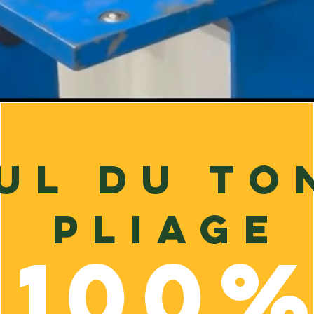
ul du to
pliage
100