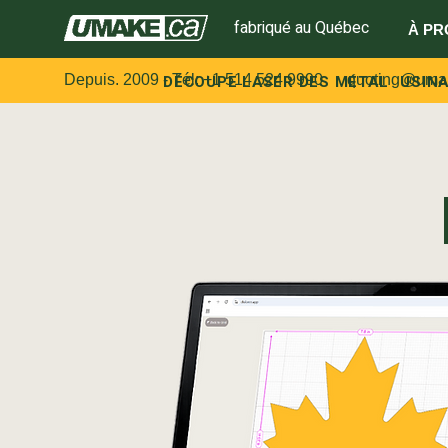
fabriqué au Québec
À PR
Depuis. 2009 - Tél:
DÉCOUPE LASER DES MÉTAL
+1 514 524 9990
quoting@uma
USIN