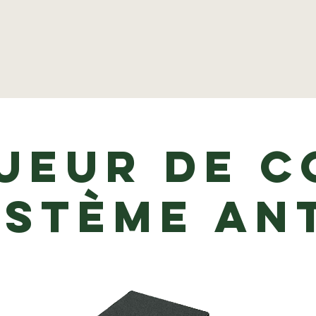
ueur de c
ystème an