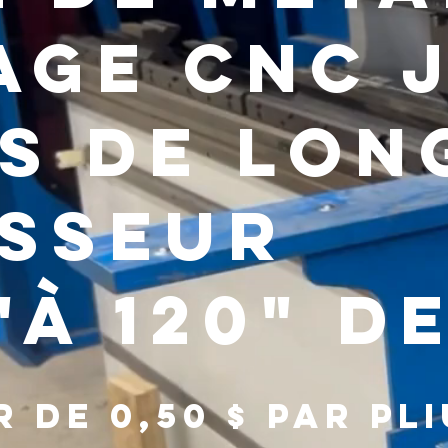
age CNC j
s de long
isseur
'à 120" d
r de 0,50 $ par p