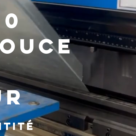
20
pouce
ur
ntité