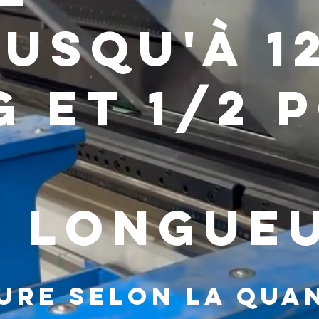
usqu'à 1
 et 1/2 
e longue
liure selon la qua