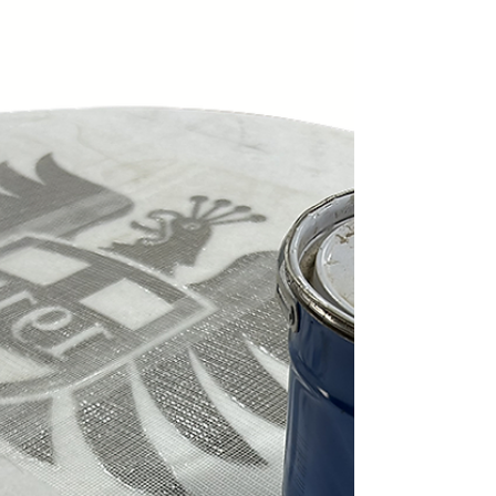
de découpe laser.
uMake Devis instantané : le calculateur de
découpe laser en ligne le plus rapide et le
plus complet du Canada – maintenant avec
les frais d’expédition en direct Téléchargez
votre fichier CAO et obtenez en quelques
secondes un devis complet et immédiat pour
la découpe laser. Sans e-mails. Sans attente.
Notre moteur de devis instantané,
entièrement interne, analyse vos fichiers DXF,
Ai, SVG ou CAO natifs dès leur dépôt sur
uMake.ca . Il calcule instantanément le
temps de dé