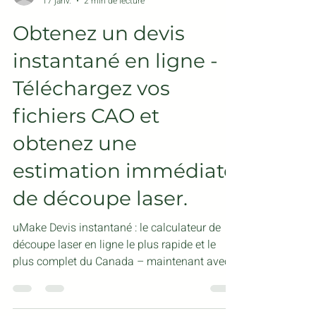
fonctionnement de cette transformation.
Load video
Vous découvrirez des conseils pratiques et
des éta
info529821
17 janv.
2 min de lecture
Obtenez un devis
instantané en ligne -
Téléchargez vos
fichiers CAO et
obtenez une
estimation immédiate