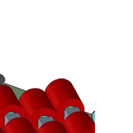
uMake découpe et plie au laser un
revêtement en acier inoxydable appliqué sur
l'ensemble de la structure. La finition brossée
n° 4 s'harmonise parfaitement avec l'identité
visuelle du client. Nous avons partagé une
photo illustrant l'avancement du projet et le
concept de revêtement en acier inoxydable