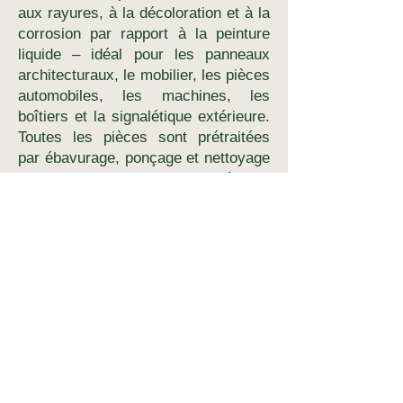
aux rayures, à la décoloration et à la
corrosion par rapport à la peinture
liquide – idéal pour les panneaux
architecturaux, le mobilier, les pièces
automobiles, les machines, les
boîtiers et la signalétique extérieure.
Toutes les pièces sont prétraitées
par ébavurage, ponçage et nettoyage
chimique pour une adhérence
maximale, puis cuites dans nos fours
grande capacité pour une finition
impeccable, écologique et sans COV.
Aucune quantité minimale requise,
devis instantané en ligne par
téléchargement DXF/STEP et
livraison rapide partout au Canada en
1 à 2 semaines. Forts de plus de 17
ans d'expertise dans le travail des