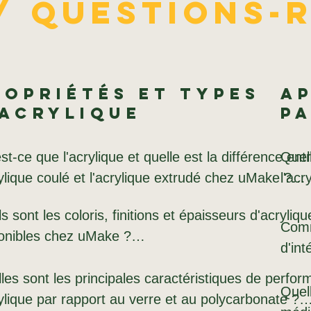
/ Questions-
ropriétés et types
Ap
'acrylique
pa
st-ce que l'acrylique et quelle est la différence entr
Quell
rylique coulé et l'acrylique extrudé chez uMake ?

l'acr
s sont les coloris, finitions et épaisseurs d'acrylique
rylique, également connu sous les noms de PMMA,
L'acr
Comme
onibles chez uMake ?

iglas ou Perspex, est un thermoplastique transpare
haut
d'int
larté optique rivalise avec celle du verre, pour un po
vitri
e dispose d'un vaste stock d'acrylique : acrylique 
les sont les principales caractéristiques de perfor
ron deux fois moindre. L'acrylique coulé est produit
arch
Les a
Quell
sparent coulé et extrudé de 1,5 mm à 25 mm ; pla
rylique par rapport au verre et au polycarbonate ?

mérisation d'un monomère liquide entre des plaque
signa
pour 