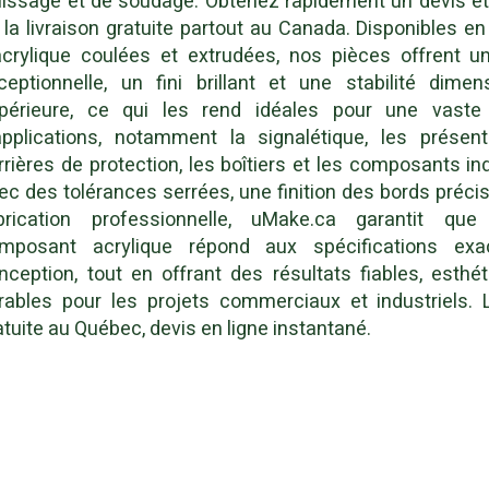
lissage et de soudage. Obtenez rapidement un devis et
 la livraison gratuite partout au Canada. Disponibles e
acrylique coulées et extrudées, nos pièces offrent un
ceptionnelle, un fini brillant et une stabilité dimen
périeure, ce qui les rend idéales pour une vas
applications, notamment la signalétique, les présento
rrières de protection, les boîtiers et les composants ind
ec des tolérances serrées, une finition des bords préci
brication professionnelle, uMake.ca garantit qu
mposant acrylique répond aux spécifications ex
nception, tout en offrant des résultats fiables, esthé
rables pour les projets commerciaux et industriels. L
atuite au Québec, devis en ligne instantané.