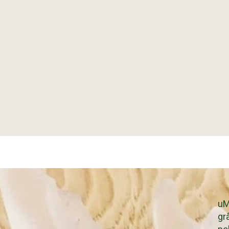
uM
gr