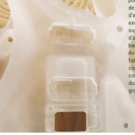
po
de
d'
ex
su
d'
ba
Av
fa
co
co
du
gr