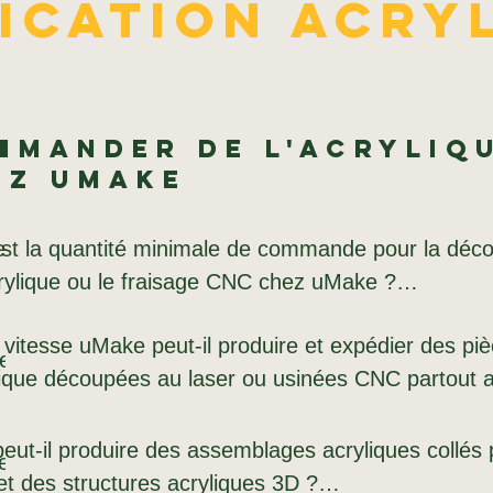
ication acry
lique
mmander de l'acryliq
ez uMake
nt 
est la quantité minimale de commande pour la déco
rylique ou le fraisage CNC chez uMake ?

 vitesse uMake peut-il produire et expédier des piè
étique 
uantité minimale n'est requise : chaque panneau, 
esign 
lique découpées au laser ou usinées CNC partout a
les 
u composant acrylique est expédié avec le même dé
?

tres 
ison et la même qualité qu'une production en série. 
 calculé automatiquement par app.umake.ca en fonc
ut-il produire des assemblages acryliques collés p
acrylique 
 et 
que standard transparent, blanc et noir, d’épaisseurs
e, les 
iau (dimensions, épaisseur, couleur/finition) et du 
et des structures acryliques 3D ?

de 