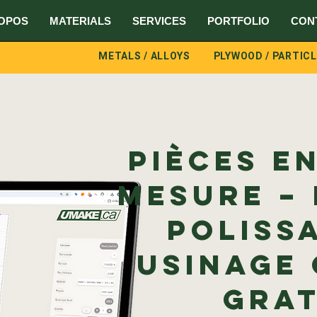
OPOS
MATERIALS
SERVICES
PORTFOLIO
CON
METALS / ALLOYS
PLYWOOD / PARTIC
Pièces e
mesure –
poliss
usinage 
grat