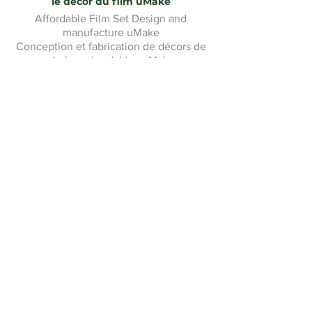
le décor du film uMake
Affordable Film Set Design and
manufacture uMake
Conception et fabrication de décors de
cinéma abordables uMake
Il vous suffit de
télécharger
votre design.
Nous acceptons les formats DXF, AI,
SVG ou PDF. Connectez-vous à votre
compte duform.app et créez votre
devis.