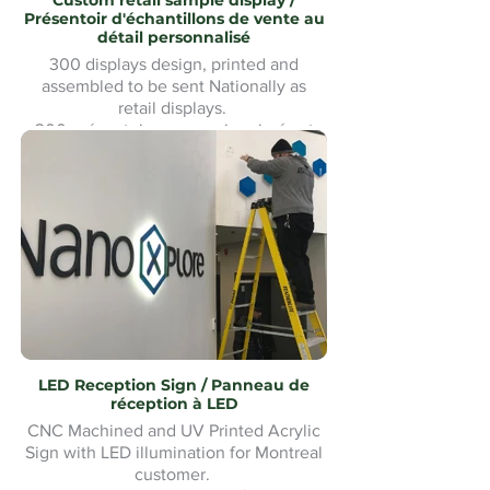
Custom retail sample display /
Présentoir d'échantillons de vente au
détail personnalisé
300 displays design, printed and
assembled to be sent Nationally as
retail displays.
300 présentoirs conçus, imprimés et
assemblés pour être expédiés à
l'échelle nationale comme présentoirs
de vente au détail.
LED Reception Sign / Panneau de
réception à LED
CNC Machined and UV Printed Acrylic
Sign with LED illumination for Montreal
customer.