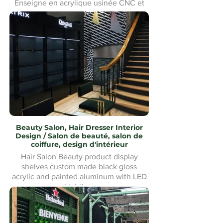
Enseigne en acrylique usinée CNC et
imprimée UV avec éclairage LED pour
un client de Montréal. Fabrication et
installation sur mesure.Custom made
and Installation.
Beauty Salon, Hair Dresser Interior
Design / Salon de beauté, salon de
coiffure, design d'intérieur
Hair Salon Beauty product display
shelves custom made black gloss
acrylic and painted aluminum with LED
Lighting.
Présentoirs de produits de beauté pour
salon de coiffure fabriqués sur mesure
en acrylique noir brillant et aluminium