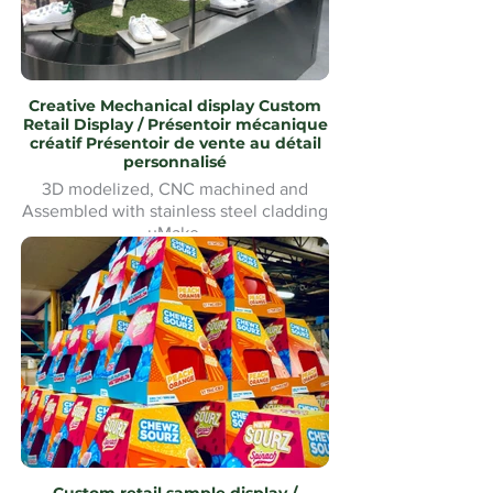
Creative Mechanical display Custom
Retail Display / Présentoir mécanique
créatif Présentoir de vente au détail
personnalisé
3D modelized, CNC machined and
Assembled with stainless steel cladding
uMake
Modélisé en 3D, usiné CNC et
assemblé avec revêtement en acier
inoxydable uMake MontréalMontreal