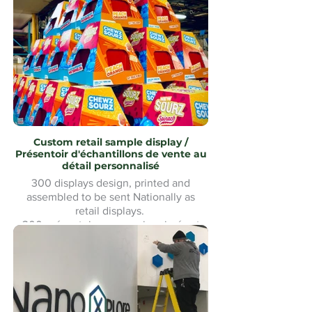
assemblé avec revêtement en acier
inoxydable uMake MontréalMontreal
Custom retail sample display /
Présentoir d'échantillons de vente au
détail personnalisé
300 displays design, printed and
assembled to be sent Nationally as
retail displays.
300 présentoirs conçus, imprimés et
assemblés pour être expédiés à
l'échelle nationale comme présentoirs
de vente au détail.