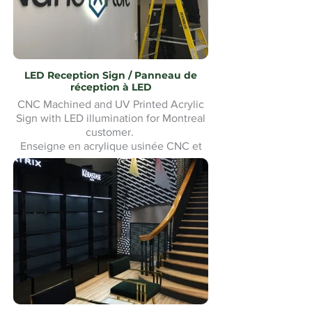
LED Reception Sign / Panneau de
réception à LED
CNC Machined and UV Printed Acrylic
Sign with LED illumination for Montreal
customer.
Enseigne en acrylique usinée CNC et
imprimée UV avec éclairage LED pour
un client de Montréal. Fabrication et
installation sur mesure.Custom made
and Installation.