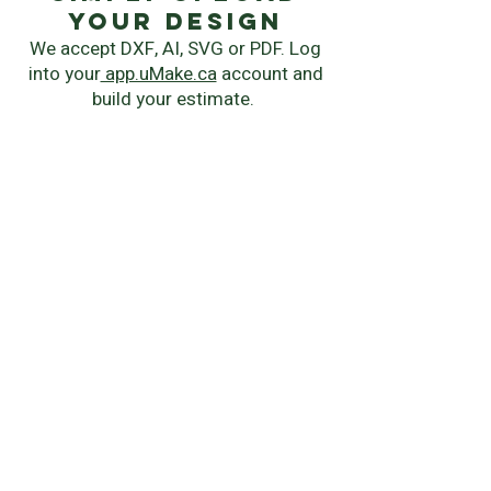
your Design
We accept DXF, AI, SVG or PDF. Log
into your
app.uMake.ca
account and
build your estimate.
instant quote
Chose your manufacturing process,
material, quantity and delivery
speed.