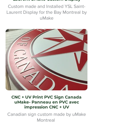
Custom made and Installed YSL Saint-
Laurent Display for the Bay Montreal by
uMake
Présentoir YSL Saint-Laurent sur mesure
et installé pour la Baie de Montréal par
uMake
CNC + UV Print PVC Sign Canada
uMake- Panneau en PVC avec
impression CNC + UV
Canadian sign custom made by uMake
Montreal