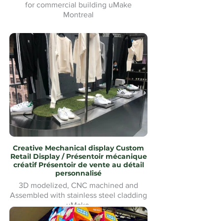
for commercial building uMake
Montreal
Tapis d'hiver Waterjet Cut logo
personnalisé pour bâtiment commercial
uMake Montréal
Creative Mechanical display Custom
Retail Display / Présentoir mécanique
créatif Présentoir de vente au détail
personnalisé
3D modelized, CNC machined and
Assembled with stainless steel cladding
uMake
Modélisé en 3D, usiné CNC et