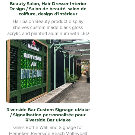
Beauty Salon, Hair Dresser Interior
Design / Salon de beauté, salon de
coiffure, design d'intérieur
Hair Salon Beauty product display
shelves custom made black gloss
acrylic and painted aluminum with LED
Lighting.
Présentoirs de produits de beauté pour
salon de coiffure fabriqués sur mesure
en acrylique noir brillant et aluminium
peint avec éclairage LED
Riverside Bar Custom Signage uMake
/ Signalisation personnalisée pour
Riverside Bar uMake
Glass Bottle Wall and Signage for
Heineken Riverside Beach Volleyball