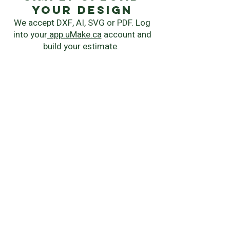
your Design
We accept DXF, AI, SVG or PDF. Log
into your
app.uMake.ca
account and
build your estimate.
instant quote
Chose your manufacturing process,
material, quantity and delivery
speed.