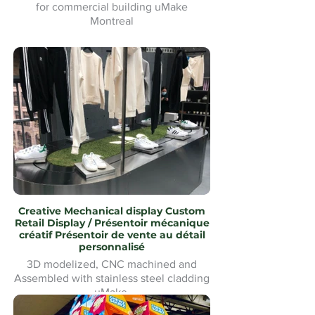
for commercial building uMake
Montreal
Tapis d'hiver Waterjet Cut logo
personnalisé pour bâtiment commercial
uMake Montréal
Creative Mechanical display Custom
Retail Display / Présentoir mécanique
créatif Présentoir de vente au détail
personnalisé
3D modelized, CNC machined and
Assembled with stainless steel cladding
uMake
Modélisé en 3D, usiné CNC et