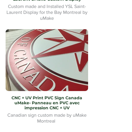
Custom made and Installed YSL Saint-
Laurent Display for the Bay Montreal by
uMake
Présentoir YSL Saint-Laurent sur mesure
et installé pour la Baie de Montréal par
uMake
CNC + UV Print PVC Sign Canada
uMake- Panneau en PVC avec
impression CNC + UV
Canadian sign custom made by uMake
Montreal