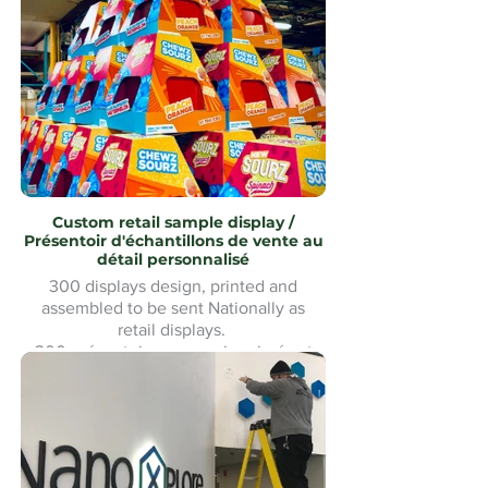
assemblé avec revêtement en acier
inoxydable uMake MontréalMontreal
Custom retail sample display /
Présentoir d'échantillons de vente au
détail personnalisé
300 displays design, printed and
assembled to be sent Nationally as
retail displays.
300 présentoirs conçus, imprimés et
assemblés pour être expédiés à
l'échelle nationale comme présentoirs
de vente au détail.