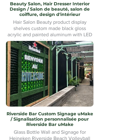
Beauty Salon, Hair Dresser Interior
Design / Salon de beauté, salon de
coiffure, design d'intérieur
Hair Salon Beauty product display
shelves custom made black gloss
acrylic and painted aluminum with LED
Lighting.
Présentoirs de produits de beauté pour
salon de coiffure fabriqués sur mesure
en acrylique noir brillant et aluminium
peint avec éclairage LED
Riverside Bar Custom Signage uMake
/ Signalisation personnalisée pour
Riverside Bar uMake
Glass Bottle Wall and Signage for
Heineken Riverside Beach Volleyball