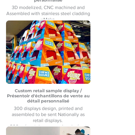
personnalisé
3D modelized, CNC machined and
Assembled with stainless steel cladding
uMake
Modélisé en 3D, usiné CNC et
assemblé avec revêtement en acier
inoxydable uMake MontréalMontreal
Custom retail sample display /
Présentoir d'échantillons de vente au
détail personnalisé
300 displays design, printed and
assembled to be sent Nationally as
retail displays.
300 présentoirs conçus, imprimés et
assemblés pour être expédiés à