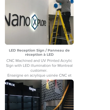
l'échelle nationale comme présentoirs
de vente au détail.
LED Reception Sign / Panneau de
réception à LED
CNC Machined and UV Printed Acrylic
Sign with LED illumination for Montreal
customer.
Enseigne en acrylique usinée CNC et
imprimée UV avec éclairage LED pour
un client de Montréal. Fabrication et
installation sur mesure.Custom made
and Installation.