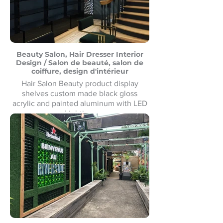
Beauty Salon, Hair Dresser Interior
Design / Salon de beauté, salon de
coiffure, design d'intérieur
Hair Salon Beauty product display
shelves custom made black gloss
acrylic and painted aluminum with LED
Lighting.
Présentoirs de produits de beauté pour
salon de coiffure fabriqués sur mesure
en acrylique noir brillant et aluminium
peint avec éclairage LED