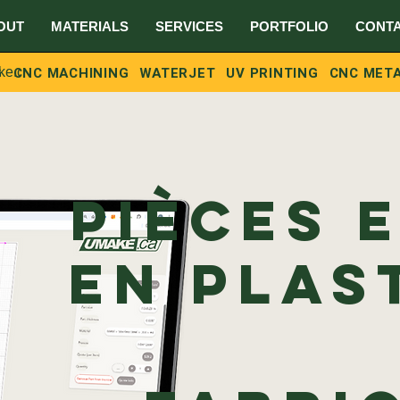
OUT
MATERIALS
SERVICES
PORTFOLIO
CONT
G
CNC MACHINING
WATERJET
UV PRINTING
CNC META
ke.ca
Pièces e
en plas