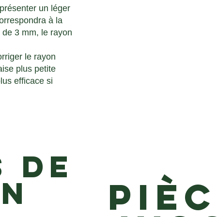
 présenter un léger
correspondra à la
e de 3 mm, le rayon
rriger le rayon
ise plus petite
lus efficace si
s de
on
PIÈ