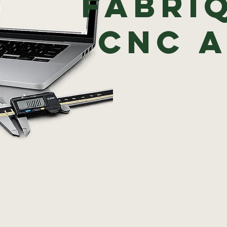
fabri
CNC 