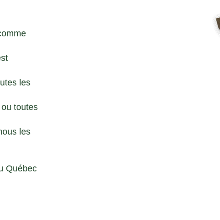
u comme
est
utes les
 ou toutes
nous les
au Québec