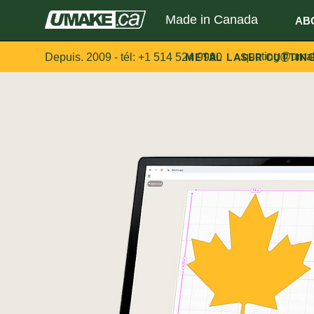
Made in Canada
AB
METAL LASER CUTTIN
quoting@uma
Depuis. 2009 - tél:
+1 514 524 9990