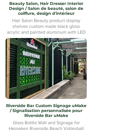
Beauty Salon, Hair Dresser Interior
Design / Salon de beauté, salon de
coiffure, design d'intérieur
Hair Salon Beauty product display
shelves custom made black gloss
acrylic and painted aluminum with LED
Lighting.
Présentoirs de produits de beauté pour
salon de coiffure fabriqués sur mesure
en acrylique noir brillant et aluminium
peint avec éclairage LED
Riverside Bar Custom Signage uMake
/ Signalisation personnalisée pour
Riverside Bar uMake
Glass Bottle Wall and Signage for
Heineken Riverside Beach Volleyball