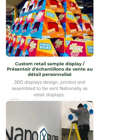
assemblé avec revêtement en acier
inoxydable uMake MontréalMontreal
Custom retail sample display /
Présentoir d'échantillons de vente au
détail personnalisé
300 displays design, printed and
assembled to be sent Nationally as
retail displays.
300 présentoirs conçus, imprimés et
assemblés pour être expédiés à
l'échelle nationale comme présentoirs
de vente au détail.