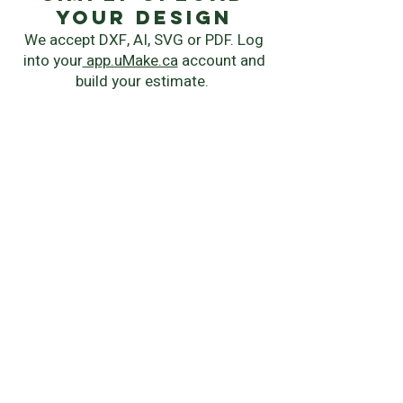
your Design
We accept DXF, AI, SVG or PDF. Log
into your
app.uMake.ca
account and
build your estimate.
instant quote
Chose your manufacturing process,
material, quantity and delivery
speed.