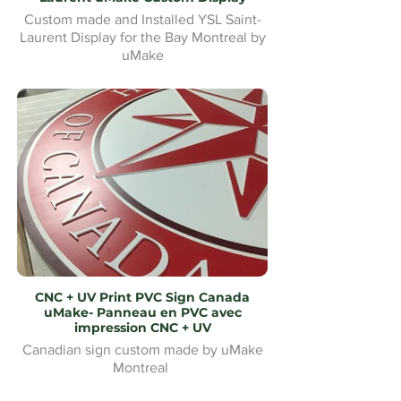
Custom made and Installed YSL Saint-
Laurent Display for the Bay Montreal by
uMake
Présentoir YSL Saint-Laurent sur mesure
et installé pour la Baie de Montréal par
uMake
CNC + UV Print PVC Sign Canada
uMake- Panneau en PVC avec
impression CNC + UV
Canadian sign custom made by uMake
Montreal