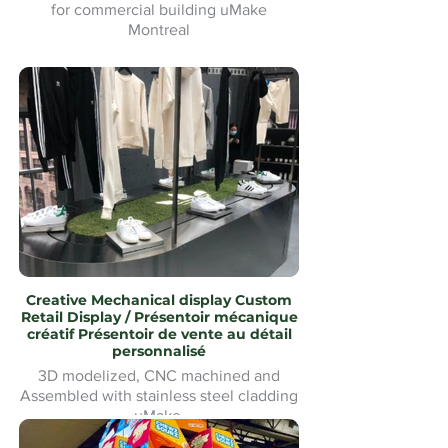
for commercial building uMake
Montreal
Tapis d'hiver Waterjet Cut logo
personnalisé pour bâtiment commercial
uMake Montréal
Creative Mechanical display Custom
Retail Display / Présentoir mécanique
créatif Présentoir de vente au détail
personnalisé
3D modelized, CNC machined and
Assembled with stainless steel cladding
uMake
Modélisé en 3D, usiné CNC et