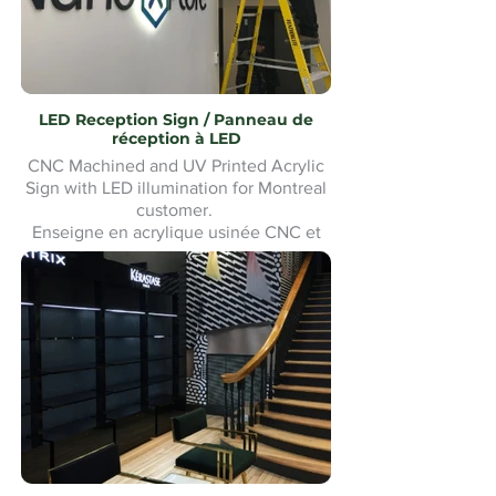
LED Reception Sign / Panneau de
réception à LED
CNC Machined and UV Printed Acrylic
Sign with LED illumination for Montreal
customer.
Enseigne en acrylique usinée CNC et
imprimée UV avec éclairage LED pour
un client de Montréal. Fabrication et
installation sur mesure.Custom made
and Installation.