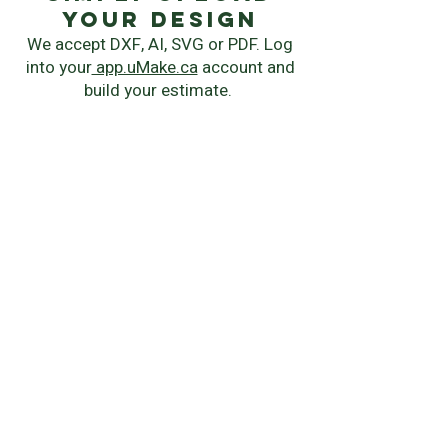
your Design
We accept DXF, AI, SVG or PDF. Log
into your
app.uMake.ca
account and
build your estimate.
instant quote
Chose your manufacturing process,
material, quantity and delivery
speed.