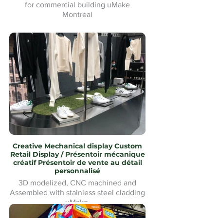
for commercial building uMake
Montreal
Tapis d'hiver Waterjet Cut logo
personnalisé pour bâtiment commercial
uMake Montréal
Creative Mechanical display Custom
Retail Display / Présentoir mécanique
créatif Présentoir de vente au détail
personnalisé
3D modelized, CNC machined and
Assembled with stainless steel cladding
uMake
Modélisé en 3D, usiné CNC et