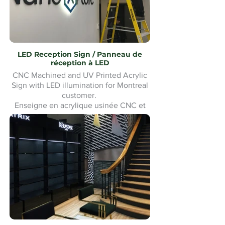
LED Reception Sign / Panneau de
réception à LED
CNC Machined and UV Printed Acrylic
Sign with LED illumination for Montreal
customer.
Enseigne en acrylique usinée CNC et
imprimée UV avec éclairage LED pour
un client de Montréal. Fabrication et
installation sur mesure.Custom made
and Installation.