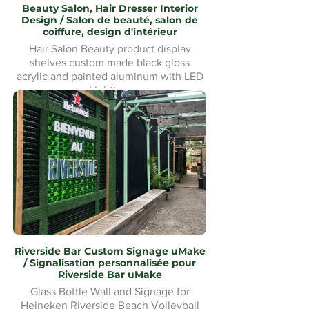
Beauty Salon, Hair Dresser Interior
Design / Salon de beauté, salon de
coiffure, design d'intérieur
Hair Salon Beauty product display
shelves custom made black gloss
acrylic and painted aluminum with LED
Lighting.
Présentoirs de produits de beauté pour
salon de coiffure fabriqués sur mesure
en acrylique noir brillant et aluminium
peint avec éclairage LED
Riverside Bar Custom Signage uMake
/ Signalisation personnalisée pour
Riverside Bar uMake
Glass Bottle Wall and Signage for
Heineken Riverside Beach Volleyball