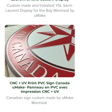
Custom made and Installed YSL Saint-
Laurent Display for the Bay Montreal by
uMake
Présentoir YSL Saint-Laurent sur mesure
et installé pour la Baie de Montréal par
uMake
CNC + UV Print PVC Sign Canada
uMake- Panneau en PVC avec
impression CNC + UV
Canadian sign custom made by uMake
Montreal