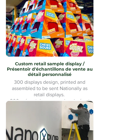
assemblé avec revêtement en acier
inoxydable uMake MontréalMontreal
Custom retail sample display /
Présentoir d'échantillons de vente au
détail personnalisé
300 displays design, printed and
assembled to be sent Nationally as
retail displays.
300 présentoirs conçus, imprimés et
assemblés pour être expédiés à
l'échelle nationale comme présentoirs
de vente au détail.