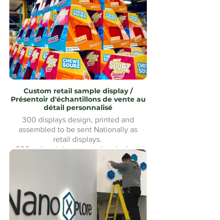
inoxydable uMake MontréalMontreal
Custom retail sample display /
Présentoir d'échantillons de vente au
détail personnalisé
300 displays design, printed and
assembled to be sent Nationally as
retail displays.
300 présentoirs conçus, imprimés et
assemblés pour être expédiés à
l'échelle nationale comme présentoirs
de vente au détail.