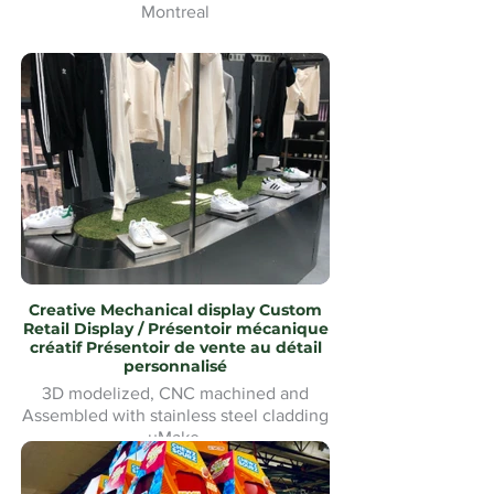
Montreal
Tapis d'hiver Waterjet Cut logo
personnalisé pour bâtiment commercial
uMake Montréal
Creative Mechanical display Custom
Retail Display / Présentoir mécanique
créatif Présentoir de vente au détail
personnalisé
3D modelized, CNC machined and
Assembled with stainless steel cladding
uMake
Modélisé en 3D, usiné CNC et
assemblé avec revêtement en acier