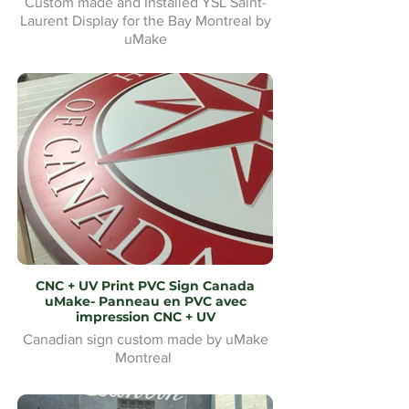
Custom made and Installed YSL Saint-
Laurent Display for the Bay Montreal by
uMake
Présentoir YSL Saint-Laurent sur mesure
et installé pour la Baie de Montréal par
uMake
CNC + UV Print PVC Sign Canada
uMake- Panneau en PVC avec
impression CNC + UV
Canadian sign custom made by uMake
Montreal