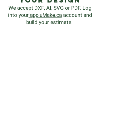
your Design
We accept DXF, AI, SVG or PDF. Log
into your
app.uMake.ca
account and
build your estimate.
instant quote
Chose your manufacturing process,
material, quantity and delivery
speed.