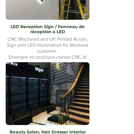
LED Reception Sign / Panneau de
réception à LED
CNC Machined and UV Printed Acrylic
Sign with LED illumination for Montreal
customer.
Enseigne en acrylique usinée CNC et
imprimée UV avec éclairage LED pour
un client de Montréal. Fabrication et
installation sur mesure.Custom made
and Installation.
Beauty Salon, Hair Dresser Interior