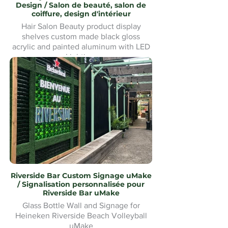
Design / Salon de beauté, salon de
coiffure, design d'intérieur
Hair Salon Beauty product display
shelves custom made black gloss
acrylic and painted aluminum with LED
Lighting.
Présentoirs de produits de beauté pour
salon de coiffure fabriqués sur mesure
en acrylique noir brillant et aluminium
peint avec éclairage LED
Riverside Bar Custom Signage uMake
/ Signalisation personnalisée pour
Riverside Bar uMake
Glass Bottle Wall and Signage for
Heineken Riverside Beach Volleyball
uMake