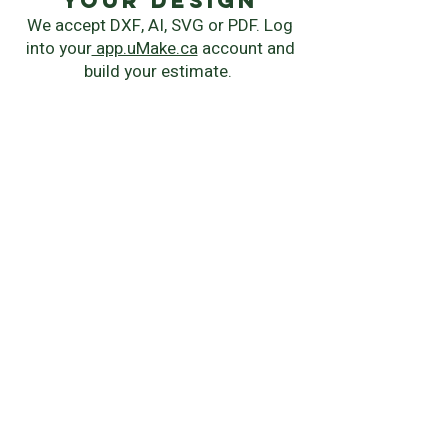
your Design
We accept DXF, AI, SVG or PDF. Log
into your
app.uMake.ca
account and
build your estimate.
instant quote
Chose your manufacturing process,
material, quantity and delivery
speed.