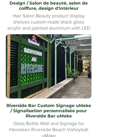
Design / Salon de beauté, salon de
coiffure, design d'intérieur
Hair Salon Beauty product display
shelves custom made black gloss
acrylic and painted aluminum with LED
Lighting.
Présentoirs de produits de beauté pour
salon de coiffure fabriqués sur mesure
en acrylique noir brillant et aluminium
peint avec éclairage LED
Riverside Bar Custom Signage uMake
/ Signalisation personnalisée pour
Riverside Bar uMake
Glass Bottle Wall and Signage for
Heineken Riverside Beach Volleyball
uMake