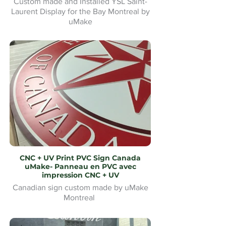
Custom made and Installed YSL Saint-
Laurent Display for the Bay Montreal by
uMake
Présentoir YSL Saint-Laurent sur mesure
et installé pour la Baie de Montréal par
uMake
CNC + UV Print PVC Sign Canada
uMake- Panneau en PVC avec
impression CNC + UV
Canadian sign custom made by uMake
Montreal