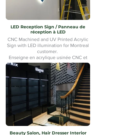
LED Reception Sign / Panneau de
réception à LED
CNC Machined and UV Printed Acrylic
Sign with LED illumination for Montreal
customer.
Enseigne en acrylique usinée CNC et
imprimée UV avec éclairage LED pour
un client de Montréal. Fabrication et
installation sur mesure.Custom made
and Installation.
Beauty Salon, Hair Dresser Interior