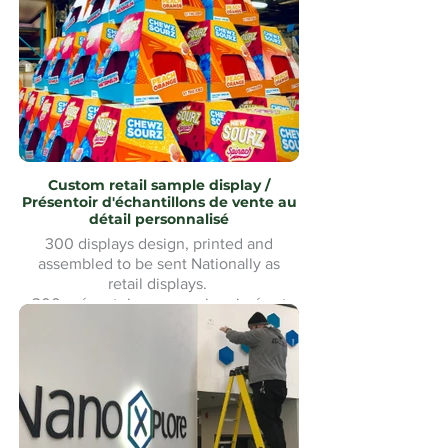
inoxydable uMake MontréalMontreal
Custom retail sample display /
Présentoir d'échantillons de vente au
détail personnalisé
300 displays design, printed and
assembled to be sent Nationally as
retail displays.
300 présentoirs conçus, imprimés et
assemblés pour être expédiés à
l'échelle nationale comme présentoirs
de vente au détail.