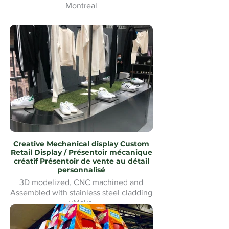
Montreal
Tapis d'hiver Waterjet Cut logo
personnalisé pour bâtiment commercial
uMake Montréal
Creative Mechanical display Custom
Retail Display / Présentoir mécanique
créatif Présentoir de vente au détail
personnalisé
3D modelized, CNC machined and
Assembled with stainless steel cladding
uMake
Modélisé en 3D, usiné CNC et
assemblé avec revêtement en acier