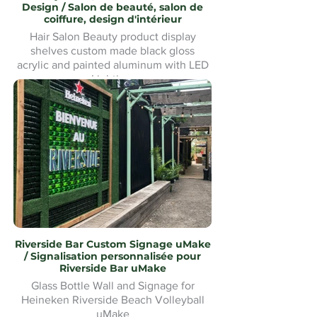
Design / Salon de beauté, salon de
coiffure, design d'intérieur
Hair Salon Beauty product display
shelves custom made black gloss
acrylic and painted aluminum with LED
Lighting.
Présentoirs de produits de beauté pour
salon de coiffure fabriqués sur mesure
en acrylique noir brillant et aluminium
peint avec éclairage LED
Riverside Bar Custom Signage uMake
/ Signalisation personnalisée pour
Riverside Bar uMake
Glass Bottle Wall and Signage for
Heineken Riverside Beach Volleyball
uMake