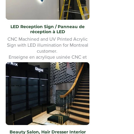
LED Reception Sign / Panneau de
réception à LED
CNC Machined and UV Printed Acrylic
Sign with LED illumination for Montreal
customer.
Enseigne en acrylique usinée CNC et
imprimée UV avec éclairage LED pour
un client de Montréal. Fabrication et
installation sur mesure.Custom made
and Installation.
Beauty Salon, Hair Dresser Interior