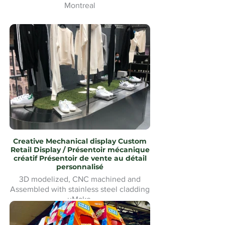
Montreal
Tapis d'hiver Waterjet Cut logo
personnalisé pour bâtiment commercial
uMake Montréal
Creative Mechanical display Custom
Retail Display / Présentoir mécanique
créatif Présentoir de vente au détail
personnalisé
3D modelized, CNC machined and
Assembled with stainless steel cladding
uMake
Modélisé en 3D, usiné CNC et
assemblé avec revêtement en acier