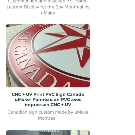
Custom made and Installed YSL Saint-
Laurent Display for the Bay Montreal by
uMake
Présentoir YSL Saint-Laurent sur mesure
et installé pour la Baie de Montréal par
uMake
CNC + UV Print PVC Sign Canada
uMake- Panneau en PVC avec
impression CNC + UV
Canadian sign custom made by uMake
Montreal