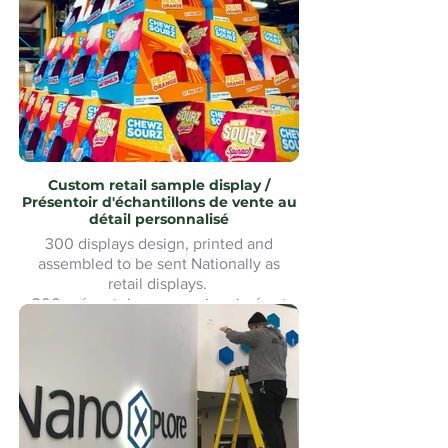
inoxydable uMake MontréalMontreal
Custom retail sample display /
Présentoir d'échantillons de vente au
détail personnalisé
300 displays design, printed and
assembled to be sent Nationally as
retail displays.
300 présentoirs conçus, imprimés et
assemblés pour être expédiés à
l'échelle nationale comme présentoirs
de vente au détail.