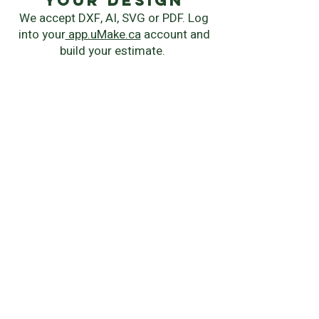
your Design
We accept DXF, AI, SVG or PDF. Log
into your
app.uMake.ca
account and
build your estimate.
instant quote
Chose your manufacturing process,
material, quantity and delivery
speed.