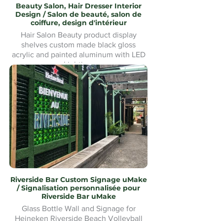
Beauty Salon, Hair Dresser Interior
Design / Salon de beauté, salon de
coiffure, design d'intérieur
Hair Salon Beauty product display
shelves custom made black gloss
acrylic and painted aluminum with LED
Lighting.
Présentoirs de produits de beauté pour
salon de coiffure fabriqués sur mesure
en acrylique noir brillant et aluminium
peint avec éclairage LED
Riverside Bar Custom Signage uMake
/ Signalisation personnalisée pour
Riverside Bar uMake
Glass Bottle Wall and Signage for
Heineken Riverside Beach Volleyball