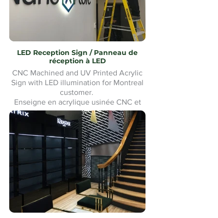
LED Reception Sign / Panneau de
réception à LED
CNC Machined and UV Printed Acrylic
Sign with LED illumination for Montreal
customer.
Enseigne en acrylique usinée CNC et
imprimée UV avec éclairage LED pour
un client de Montréal. Fabrication et
installation sur mesure.Custom made
and Installation.