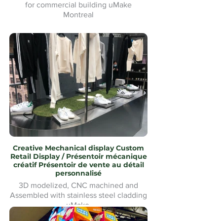
for commercial building uMake
Montreal
Tapis d'hiver Waterjet Cut logo
personnalisé pour bâtiment commercial
uMake Montréal
Creative Mechanical display Custom
Retail Display / Présentoir mécanique
créatif Présentoir de vente au détail
personnalisé
3D modelized, CNC machined and
Assembled with stainless steel cladding
uMake
Modélisé en 3D, usiné CNC et