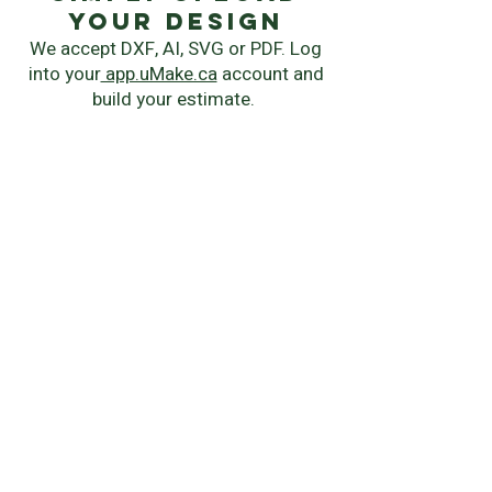
your Design
We accept DXF, AI, SVG or PDF. Log
into your
app.uMake.ca
account and
build your estimate.
instant quote
Chose your manufacturing process,
material, quantity and delivery
speed.