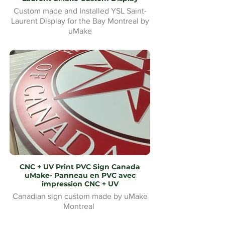
Custom made and Installed YSL Saint-
Laurent Display for the Bay Montreal by
uMake
Présentoir YSL Saint-Laurent sur mesure
et installé pour la Baie de Montréal par
uMake
CNC + UV Print PVC Sign Canada
uMake- Panneau en PVC avec
impression CNC + UV
Canadian sign custom made by uMake
Montreal