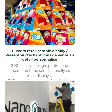
assemblé avec revêtement en acier
inoxydable uMake MontréalMontreal
Custom retail sample display /
Présentoir d'échantillons de vente au
détail personnalisé
300 displays design, printed and
assembled to be sent Nationally as
retail displays.
300 présentoirs conçus, imprimés et
assemblés pour être expédiés à
l'échelle nationale comme présentoirs
de vente au détail.