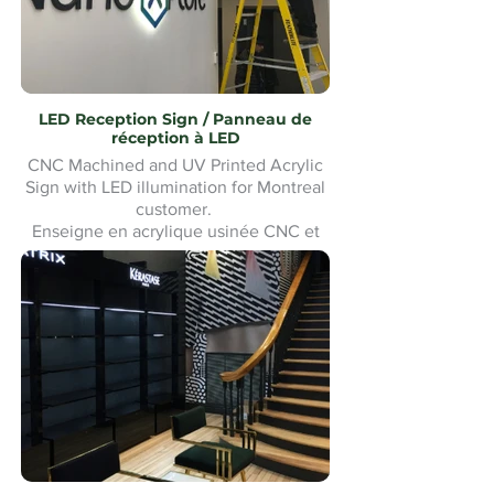
LED Reception Sign / Panneau de
réception à LED
CNC Machined and UV Printed Acrylic
Sign with LED illumination for Montreal
customer.
Enseigne en acrylique usinée CNC et
imprimée UV avec éclairage LED pour
un client de Montréal. Fabrication et
installation sur mesure.Custom made
and Installation.