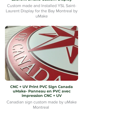
Custom made and Installed YSL Saint-
Laurent Display for the Bay Montreal by
uMake
Présentoir YSL Saint-Laurent sur mesure
et installé pour la Baie de Montréal par
uMake
CNC + UV Print PVC Sign Canada
uMake- Panneau en PVC avec
impression CNC + UV
Canadian sign custom made by uMake
Montreal