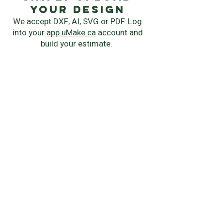
your Design
We accept DXF, AI, SVG or PDF. Log
into your
app.uMake.ca
account and
build your estimate.
instant quote
Chose your manufacturing process,
material, quantity and delivery
speed.