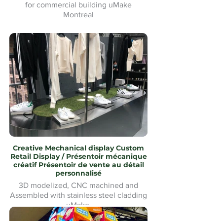
for commercial building uMake
Montreal
Tapis d'hiver Waterjet Cut logo
personnalisé pour bâtiment commercial
uMake Montréal
Creative Mechanical display Custom
Retail Display / Présentoir mécanique
créatif Présentoir de vente au détail
personnalisé
3D modelized, CNC machined and
Assembled with stainless steel cladding
uMake
Modélisé en 3D, usiné CNC et