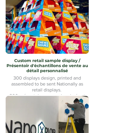
assemblé avec revêtement en acier
inoxydable uMake MontréalMontreal
Custom retail sample display /
Présentoir d'échantillons de vente au
détail personnalisé
300 displays design, printed and
assembled to be sent Nationally as
retail displays.
300 présentoirs conçus, imprimés et
assemblés pour être expédiés à
l'échelle nationale comme présentoirs
de vente au détail.