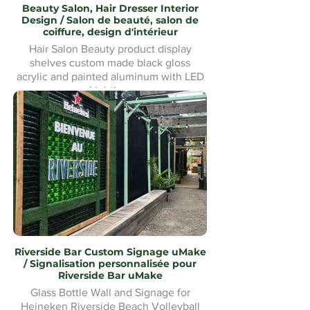
Beauty Salon, Hair Dresser Interior
Design / Salon de beauté, salon de
coiffure, design d'intérieur
Hair Salon Beauty product display
shelves custom made black gloss
acrylic and painted aluminum with LED
Lighting.
Présentoirs de produits de beauté pour
salon de coiffure fabriqués sur mesure
en acrylique noir brillant et aluminium
peint avec éclairage LED
Riverside Bar Custom Signage uMake
/ Signalisation personnalisée pour
Riverside Bar uMake
Glass Bottle Wall and Signage for
Heineken Riverside Beach Volleyball