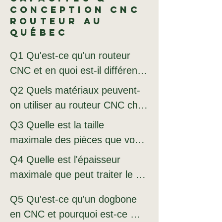
Conception CNC
Routeur au
Québec
Q1 Qu'est-ce qu'un routeur 
CNC et en quoi est-il différent 
d'un laser ou d'un jet d'eau ?

Q2 Quels matériaux peuvent-
Le routeur numérique CNC est 
on utiliser au routeur CNC chez 
une fraiseuse à commande qui 
uMake au Québec ?

Q3 Quelle est la taille 
utilise une fraise rotative (end 
Notre routeur CNC traite une 
maximale des pièces que vous 
mill) pour découper, pocher, 
gamme étendue de matériaux 
pouvez utiliser au routeur CNC 
graver et sculpter des 
Q4 Quelle est l'épaisseur 
non métalliques :

au Québec ?

matériaux non métalliques 
maximale que peut traiter le 
Bois & panneaux :

Notre table CNC routeur 
comme le bois, les plastiques, 
routeur CNC chez uMake ?

accepte des panneaux jusqu'à 
Q5 Qu'est-ce qu'un dogbone 
les composites et les mousses. 
Notre routeur CNC peut traiter 
Contreplaqué Bouleau Baltique 
140" × 61" (soit environ 355 cm 
en CNC et pourquoi est-ce 
Contrairement au laser CO₂ qui 
des matériaux jusqu'à 3 