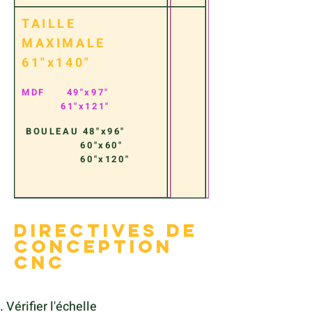
TAILLE
MAXIMALE
61"x140"
MDF
49"x97"
61"x121"
BOULEAU 48"x96"
60"x60"
60"x120"
directives de
conception
CNC
Vérifier l'échelle