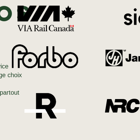
os
ice
rge choix
partout