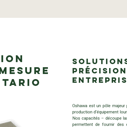
tion
Solutions
 mesure
précision
entrepri
ntario
Oshawa est un pôle majeur po
production d'équipement lou
Nos capacités – découpe las
permettent de fournir des 