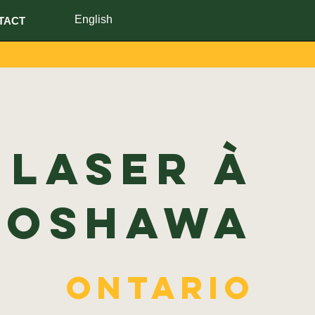
English
TACT
 laser à
Oshawa
Ontario