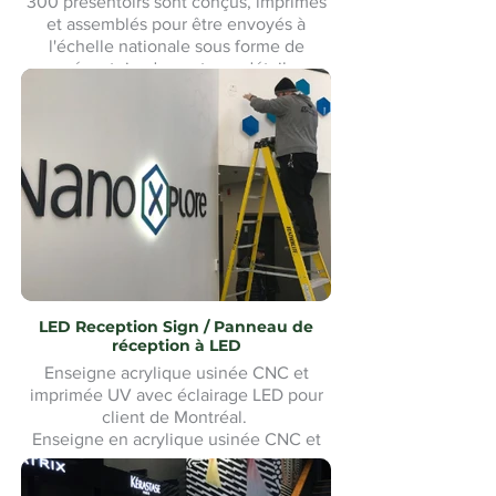
300 présentoirs sont conçus, imprimés
et assemblés pour être envoyés à
l'échelle nationale sous forme de
présentoirs de vente au détail.
300 présentoirs conçus, imprimés et
assemblés pour être expédiés à
l'échelle nationale comme présentoirs
de vente au détail.
LED Reception Sign / Panneau de
réception à LED
Enseigne acrylique usinée CNC et
imprimée UV avec éclairage LED pour
client de Montréal.
Enseigne en acrylique usinée CNC et
imprimée UV avec éclairage LED pour
un client de Montréal. Fabrication et