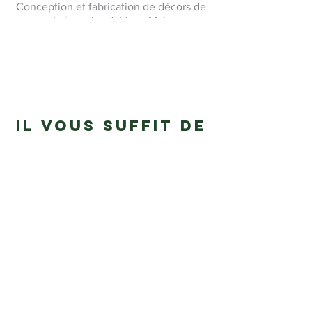
Conception et fabrication de décors de
cinéma abordables uMake
Il vous suffit de
télécharger
votre design.
Nous acceptons les formats DXF, AI,
SVG ou PDF. Connectez-vous à votre
compte duform.app et créez votre
devis.