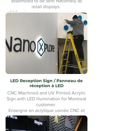
assembled to be sent Nationally as
retail displays.
300 présentoirs conçus, imprimés et
assemblés pour être expédiés à
l'échelle nationale comme présentoirs
de vente au détail.
LED Reception Sign / Panneau de
réception à LED
CNC Machined and UV Printed Acrylic
Sign with LED illumination for Montreal
customer.
Enseigne en acrylique usinée CNC et
imprimée UV avec éclairage LED pour
un client de Montréal. Fabrication et
installation sur mesure.Custom made