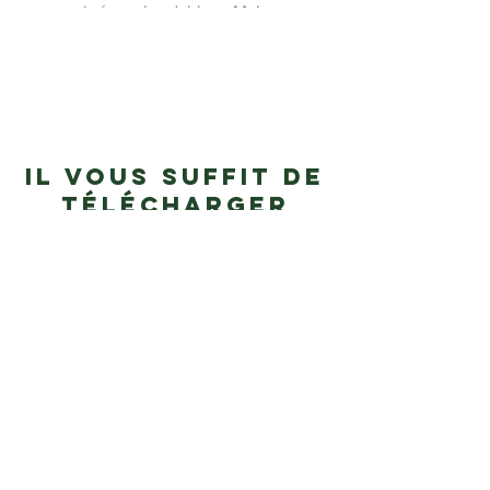
cinéma abordables uMake
Il vous suffit de
télécharger
votre design.
Nous acceptons les formats DXF, AI,
SVG ou PDF. Connectez-vous à votre
compte duform.app et créez votre
devis.