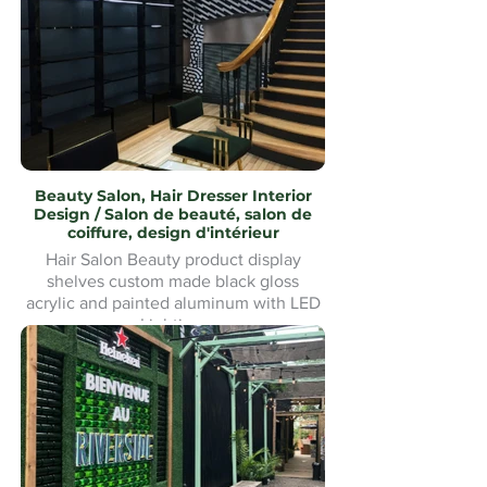
and Installation.
Beauty Salon, Hair Dresser Interior
Design / Salon de beauté, salon de
coiffure, design d'intérieur
Hair Salon Beauty product display
shelves custom made black gloss
acrylic and painted aluminum with LED
Lighting.
Présentoirs de produits de beauté pour
salon de coiffure fabriqués sur mesure
en acrylique noir brillant et aluminium
peint avec éclairage LED