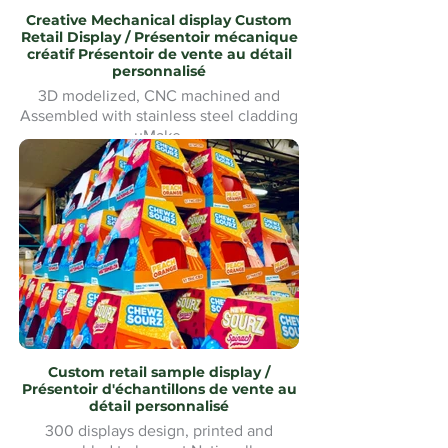
Creative Mechanical display Custom
Retail Display / Présentoir mécanique
créatif Présentoir de vente au détail
personnalisé
3D modelized, CNC machined and
Assembled with stainless steel cladding
uMake
Modélisé en 3D, usiné CNC et
assemblé avec revêtement en acier
inoxydable uMake MontréalMontreal
Custom retail sample display /
Présentoir d'échantillons de vente au
détail personnalisé
300 displays design, printed and