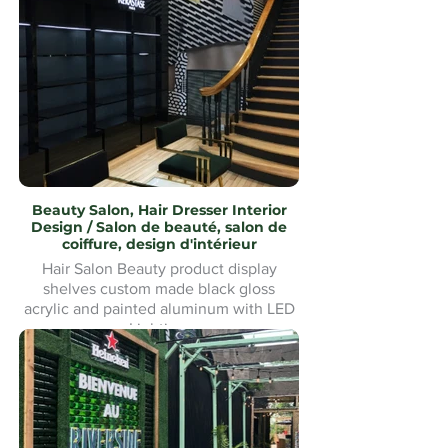
installation sur mesure.Custom made
and Installation.
Beauty Salon, Hair Dresser Interior
Design / Salon de beauté, salon de
coiffure, design d'intérieur
Hair Salon Beauty product display
shelves custom made black gloss
acrylic and painted aluminum with LED
Lighting.
Présentoirs de produits de beauté pour
salon de coiffure fabriqués sur mesure
en acrylique noir brillant et aluminium
peint avec éclairage LED