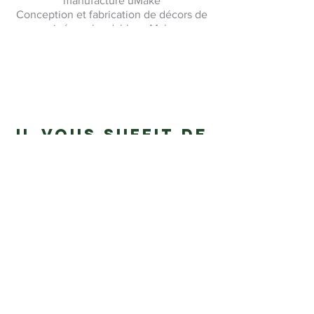
manufacture uMake
Conception et fabrication de décors de
cinéma abordables uMake
Il vous suffit de
télécharger
votre design.
Nous acceptons les formats DXF, AI,
SVG ou PDF. Connectez-vous à votre
compte duform.app et créez votre
devis.