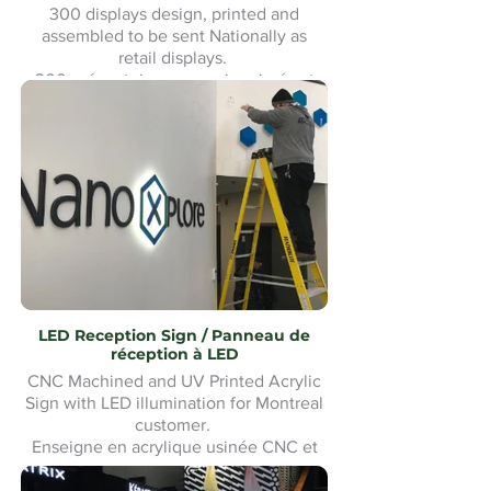
300 displays design, printed and
assembled to be sent Nationally as
retail displays.
300 présentoirs conçus, imprimés et
assemblés pour être expédiés à
l'échelle nationale comme présentoirs
de vente au détail.
LED Reception Sign / Panneau de
réception à LED
CNC Machined and UV Printed Acrylic
Sign with LED illumination for Montreal
customer.
Enseigne en acrylique usinée CNC et
imprimée UV avec éclairage LED pour
un client de Montréal. Fabrication et