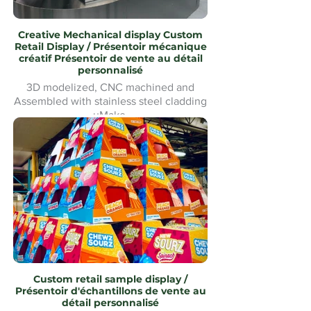
Creative Mechanical display Custom
Retail Display / Présentoir mécanique
créatif Présentoir de vente au détail
personnalisé
3D modelized, CNC machined and
Assembled with stainless steel cladding
uMake
Modélisé en 3D, usiné CNC et
assemblé avec revêtement en acier
inoxydable uMake MontréalMontreal
Custom retail sample display /
Présentoir d'échantillons de vente au
détail personnalisé