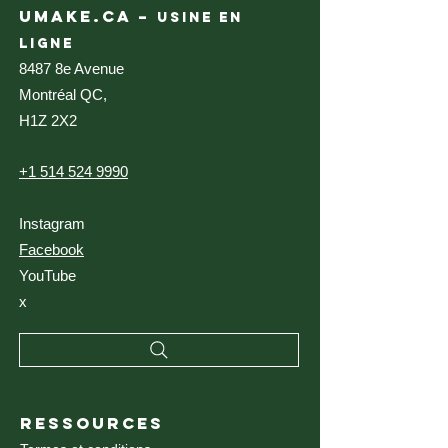
sur la machine, la découpe au laser est plus 
UMAKE.CA –
USINE EN
économique
LIGNE
8487 8e Avenue
Montréal QC,
H1Z 2X2
+1 514 524 9990
Instagram
Facebook
YouTube
x
RESSOURCES