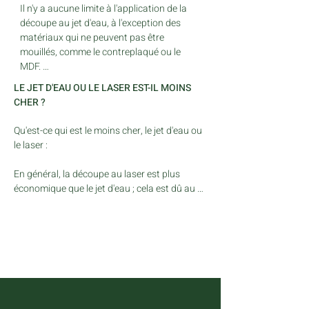
Il n'y a aucune limite à l'application de la 
découpe au jet d'eau, à l'exception des 
matériaux qui ne peuvent pas être 
mouillés, comme le contreplaqué ou le 
MDF. 

La technologie du jet d'eau est applicable à 
LE JET D'EAU OU LE LASER EST-IL MOINS
une plus grande variété de matériaux pour 
CHER ?
la découpe 2D et 5 axes, notamment la 
pierre, les composites, les aliments, le 
Qu'est-ce qui est le moins cher, le jet d'eau ou 
verre, les polymères et les métaux. 

le laser :

L'épaisseur qui peut être obtenue lors de la 
découpe au jet d'eau est également 
En général, la découpe au laser est plus 
supérieure, avec une épaisseur allant 
économique que le jet d'eau ; cela est dû au 
jusqu'à 4 pouces.
coût des consommables et au temps passé 
sur la machine. Un laser pour acier coupera 
10 fois plus vite qu'un jet d'eau, mais selon le 
gaz qu'il consomme, cela peut influer sur le 
taux horaire réel. Chez uMake.ca, nous avons 
des contrôles des coûts qui nous permettent 
d'offrir les deux procédés à un tarif très 
compétitif, mais en raison du temps passé 