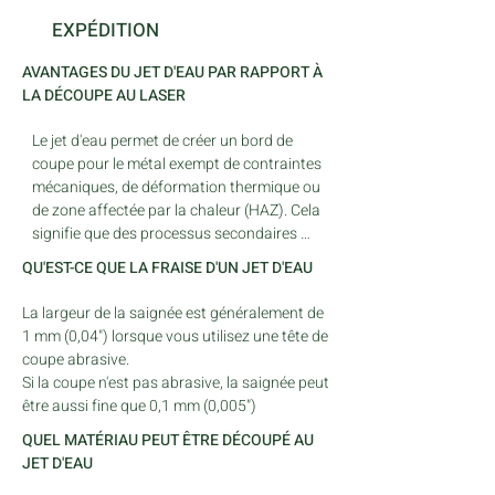
EXPÉDITION
AVANTAGES DU JET D'EAU PAR RAPPORT À
LA DÉCOUPE AU LASER
Le jet d'eau permet de créer un bord de 
coupe pour le métal exempt de contraintes 
mécaniques, de déformation thermique ou 
de zone affectée par la chaleur (HAZ). Cela 
signifie que des processus secondaires 
tels que l'usinage peuvent être effectués 
QU'EST-CE QUE LA FRAISE D'UN JET D'EAU
sur le bord du matériau. 

La découpe au jet d'eau offre une finition 
La largeur de la saignée est généralement de 
de bord de coupe satinée qui élimine les 
1 mm (0,04") lorsque vous utilisez une tête de 
processus de post-découpe.
coupe abrasive. 

Si la coupe n'est pas abrasive, la saignée peut 
être aussi fine que 0,1 mm (0,005")
QUEL MATÉRIAU PEUT ÊTRE DÉCOUPÉ AU
JET D'EAU