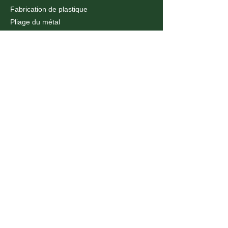
Fabrication de plastique
Pliage du métal
Cintrage de métal CNC
Impression UV
CE QUE NOUS FAISONS
Assemblage et installation
Découpe laser acrylique
Découpe laser des métaux
Découpe Laser Montréal
Découpe Laser Sherbrooke
Découpe Laser Ville Québec
Découpe Laval
Découpe Trois-Rivières
Marquage laser
Découpe laser à Toronto
Découpe laser Ottawa