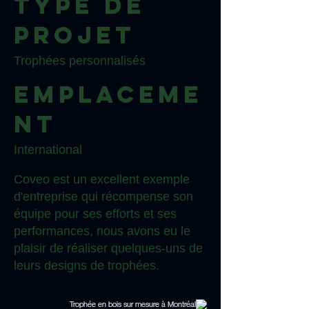
Type de
projet
Trophées personnalisés
Emplaceme
nt
International
Coveo est un excellent exemple
d'entreprise qui récompense son
équipe pour ses efforts et ses
performances, nous avons eu le
plaisir de réaliser quelques-uns de
leurs designs de trophées.