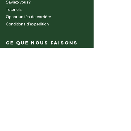
Saviez-vous?
Tutoriels
Opportunités de carrière
Conditions d'expédition
CE QUE NOUS FAISONS
Découpe et gravure au laser à fibre
Découpe et gravure au laser CO2
découpe et gravure au laser CO2
Découpe au jet d'eau
Découpe Jet d'eau
Routeur CNC
Fabrication de plastique
Pliage du métal
Cintrage de métal CNC
Impression UV
CE QUE NOUS FAISONS