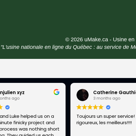
© 2026 uMake.ca - Usine en l
"L'usine nationale en ligne du Québec : au service de M
njulien xyz
Catherine Gauthi
onths ago
3 months ago
 and Luke helped us on a
Toujours un super service! 
inute finicky project and
rigoureux, les meilleurs!!!!
process was nothing short
ng. They guided us each