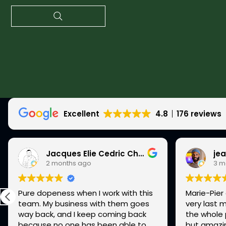
Excellent
4.8
176 reviews
Jacques Elie Cedric Charles Ismorin
jea
2 months ago
3 m
Pure dopeness when I work with this
Marie-Pier
team. My business with them goes
very last m
way back, and I keep coming back
the whole 
because no one has been able to
but amazi