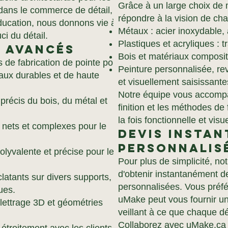
Grâce à un large choix de 
dans le commerce de détail,
répondre à la vision de ch
'éducation, nous donnons vie à
Métaux : acier inoxydable, 
ci du détail.
Plastiques et acryliques : t
n avancés
Bois et matériaux composites
de fabrication de pointe pour
Peinture personnalisée, rev
raux durables et de haute
et visuellement saisissante
Notre équipe vous accompa
récis du bois, du métal et
finition et les méthodes de 
la fois fonctionnelle et vis
s nets et complexes pour le
Devis instan
personnalis
lyvalente et précise pour les
Pour plus de simplicité, not
d'obtenir instantanément d
atants sur divers supports,
personnalisées. Vous préf
ues.
uMake peut vous fournir un 
, lettrage 3D et géométries
veillant à ce que chaque dét
Collaborez avec uMake.ca 