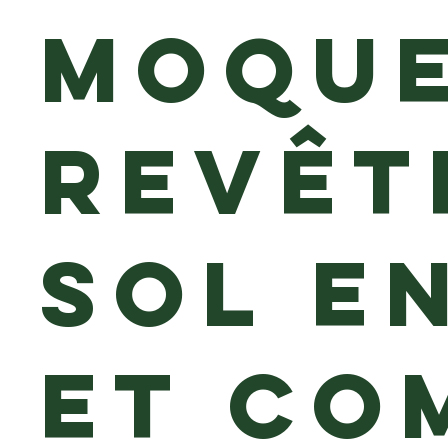
moque
revêt
sol e
et co