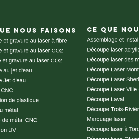
CE QUE NOU
QUE NOUS FAISONS
Assemblage et instal
et gravure au laser à fibre
Découpe laser acryli
 et gravure au laser CO2
Découpe laser des 
 et gravure au laser CO2
Découpe Laser Mont
 au jet d'eau
Découpe Laser Sher
 Jet d'eau
Découpe Laser Ville
r CNC
Découpe Laval
ion de plastique
Découpe Trois-Riviè
du métal
Marquage laser
e de métal CNC
Découpe laser à Tor
ion UV