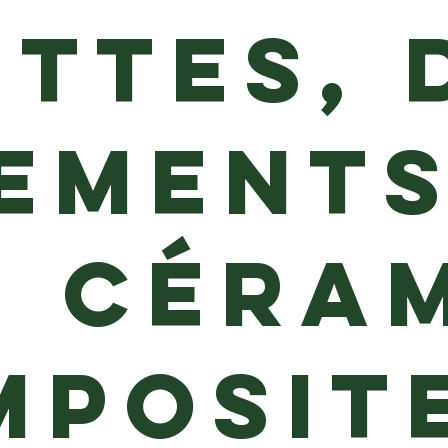
ttes, 
ements
n céra
mposit