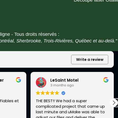
Découpe laser Otta
igne - Tous droits réservés :
ontréal, Sherbrooke, Trois-Rivières, Québec et au-delà."
Write a review
er
LeSaint Motel
3 months ago
Fiables et
THE BEST!! We had a super
complicated project that came up
last minute and uMake was able to
adjust our files and deliver the