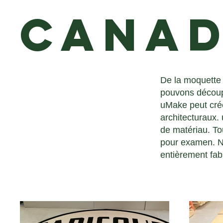
Cana
De la moquette 
pouvons découpe
uMake peut crée
architecturaux. 
de matériau. To
pour examen. N
entièrement fa