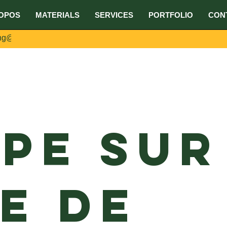
OPOS
MATERIALS
SERVICES
PORTFOLIO
CON
ing@umake.ca
pe sur
e de