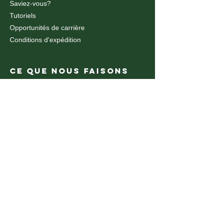
Saviez-vous?
Tutoriels
Opportunités de carrière
Conditions d'expédition
CE QUE NOUS FAISONS
Découpe et gravure au laser à fibre
Découpe et gravure au laser CO2
découpe et gravure au laser CO2
Découpe au jet d'eau
Découpe Jet d'eau
Routeur CNC
Fabrication de plastique
Pliage du métal
Cintrage de métal CNC
Impression UV
CE QUE NOUS FAISONS