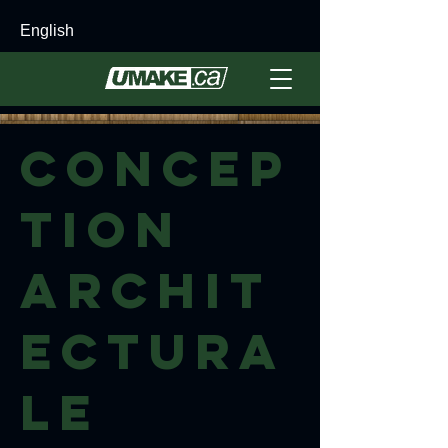
English
Concep
tion
archit
ectura
le