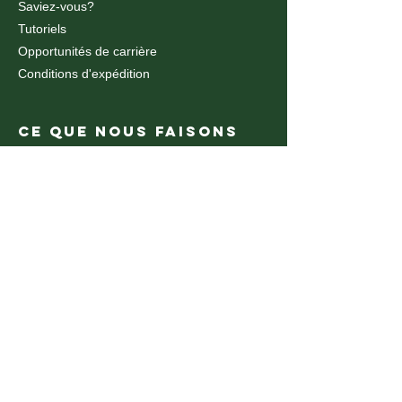
Saviez-vous?
Tutoriels
Opportunités de carrière
Conditions d'expédition
CE QUE NOUS FAISONS
Découpe et gravure au laser à fibre
Découpe et gravure au laser CO2
découpe et gravure au laser CO2
Découpe au jet d'eau
Découpe Jet d'eau
Routeur CNC
Fabrication de plastique
Pliage du métal
Cintrage de métal CNC
Impression UV
CE QUE NOUS FAISONS