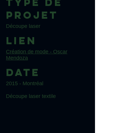
Type de
projet
Découpe laser
Lien
Création de mode - Oscar
Mendoza
Date
2015 - Montréal
Découpe laser textile